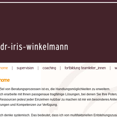
home
|
supervision
|
coaching
|
fortbildung teamleiter_innen
|
w
home
Ziel von Beratungsprozessen ist es, die Handlungsmöglichkeiten zu erweitern.
Ich erarbeite mit Ihnen passgenaue tragfähige Lösungen, bei denen Sie Ihre Potenz
Ressourcen jedes/ jeder Einzelnen nutzbar zu machen ist mir ein besonderes Anlieg
rungen und Kompetenzen zur Verfügung.
Ich denke systemisch. Das bedeutet, dass ich von multifaktoriellen Entstehungsz